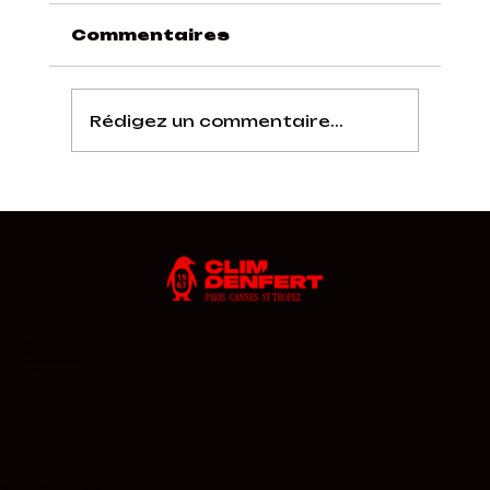
Commentaires
Rédigez un commentaire...
Accueil
Nos services
Nos Réalisations
Contact
CONTACTEZ-NOUS